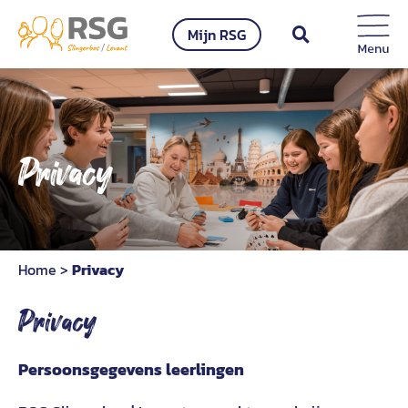
Ga
Mijn RSG
naar
inhoud
Privacy
Home
>
Privacy
Privacy
Persoonsgegevens leerlingen