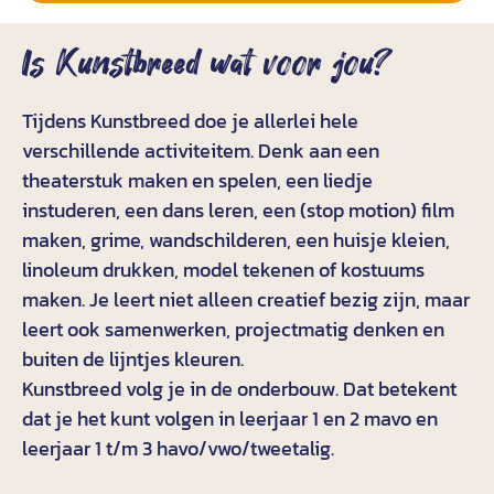
Is Kunstbreed wat voor jou?
Tijdens Kunstbreed doe je allerlei hele
verschillende activiteitem. Denk aan e
en
theaterstuk maken en spelen, een liedje
instuderen, een dans leren,
een (stop motion) film
maken,
grime,
wandschilderen
,
een huisje kleien
,
linoleum drukken
,
model tekenen
o
f
kostuums
maken.
Je leert niet alleen creatief bezig zijn, maar
leert ook samenwerken, projectmatig denken en
buiten de lijntjes kleuren.
Kunstbreed
volg je in de onderbouw. Dat betekent
dat je het kunt volgen in leerjaar 1 en 2
mavo
en
leerjaar 1 t/m 3 h
avo/vwo
/tweetalig
.