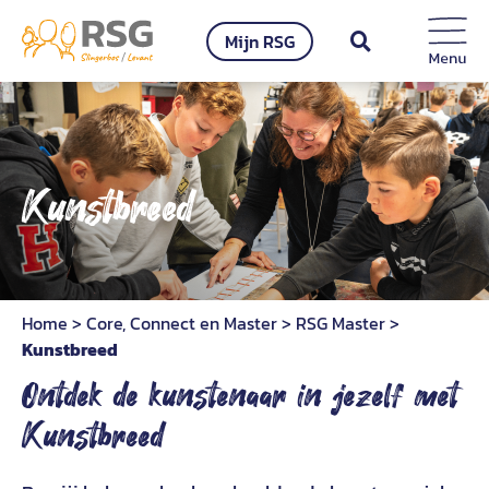
Ga
Mijn RSG
naar
inhoud
Kunstbreed
Home
>
Core, Connect en Master
>
RSG Master
>
Kunstbreed
Ontdek de kunstenaar in jezelf met
Kunstbreed