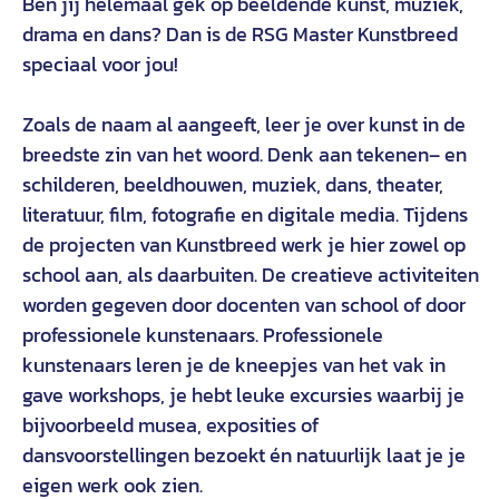
Ben jij helemaal gek op
beeldende
kunst
, muziek,
drama en dans? Dan is de RSG Master
Kunstbreed
speciaal
voor jou!
Zoals de naam al aangeeft, leer je over kunst in de
bre
e
d
st
e zin van het woord. Denk aan teken
en
– en
schilder
en
, beeldhouw
en
, muziek, dans, theater,
literatuur, film, fotografie en digitale media.
Tijdens
de projecten van
Kunst
breed
w
erk
je
hier
zowel op
school
aan
,
als daarbuiten.
De creatieve a
ctiviteiten
worden gegeven door docenten van school of door
professionele kunstenaars. Professionele
kunstenaars leren je de kneepjes van het vak in
gave workshops, je hebt leuke excursies waarbij je
bijvoorbeeld musea, exposities of
dansvoorstellingen bezoekt én natuurlijk laat je je
eigen werk ook zien.